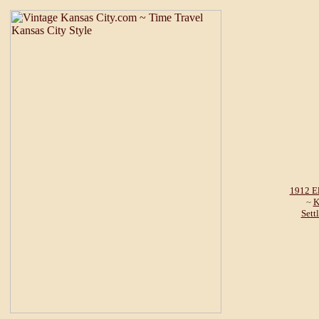
1912 El
~
K
Sett